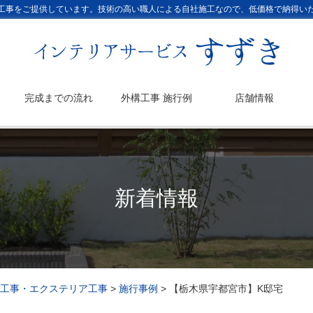
工事をご提供しています。技術の高い職人による自社施工なので、低価格で納得い
完成までの流れ
外構工事 施行例
店舗情報
新着情報
工事・エクステリア工事
>
施行事例
>
【栃木県宇都宮市】K邸宅