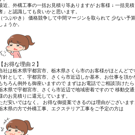
最近、外構工事の一括お見積り等ありますが お客様 ↓ 一括見積
者」と認識しても良いかと思います。
（つぶやき） 価格競争して中間マージンを取られて 少ない予
しょうか。
【お得な理由２】
当社は栃木県宇都宮市、栃木県さくら市のお客様がほとんどで
方針として、宇都宮市、さくら市近辺しか基本、お仕事を頂か
もちろん例外も御座いますので まずはお電話でご相談頂けた
栃木県で宇都宮市、さくら市近辺で地域密着ですので 移動交
様のお見積りに還元しています。
ただ安いではなく。 お得な御提案できるのは理由がございます
栃木県の方で外構工事、エクステリア工事をご予定の方は