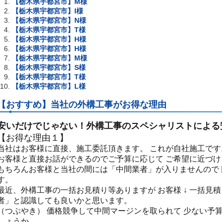
【栃木県宇都宮市】M様
【栃木県宇都宮市】I様
【栃木県宇都宮市】N様
【栃木県宇都宮市】T様
【栃木県宇都宮市】H様
【栃木県宇都宮市】H様
【栃木県宇都宮市】M様
【栃木県宇都宮市】S様
【栃木県宇都宮市】T様
【栃木県宇都宮市】L様
【おすすめ】当社の外構工事がお得な理由
安いだけでじゃない！外構工事のスペシャリストによる
【お得な理由１】
当社はお客様に直接、施工委託頂きます。 これが自社施工です
お客様と直接お話ができるのでご予算に応じて ご希望に近づ
もちろんお客様と当社の間には「中間業者」が入りませんので
す。
最近、外構工事の一括お見積り等ありますが お客様 ↓ 一括見積
者」と認識しても良いかと思います。
（つぶやき） 価格競争して中間マージンを取られて 少ない予
しょうか。