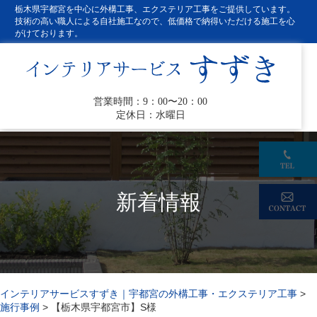
栃木県宇都宮を中心に外構工事、エクステリア工事をご提供しています。
技術の高い職人による自社施工なので、低価格で納得いただける施工を心
がけております。
営業時間：9：00〜20：00
定休日：水曜日
新着情報
インテリアサービスすずき｜宇都宮の外構工事・エクステリア工事
>
施行事例
>
【栃木県宇都宮市】S様