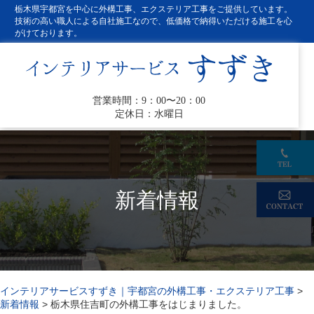
栃木県宇都宮を中心に外構工事、エクステリア工事をご提供しています。
技術の高い職人による自社施工なので、低価格で納得いただける施工を心
がけております。
営業時間：9：00〜20：00
定休日：水曜日
新着情報
インテリアサービスすずき｜宇都宮の外構工事・エクステリア工事
>
新着情報
>
栃木県住吉町の外構工事をはじまりました。