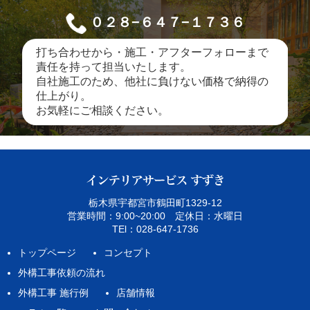
０２８−６４７−１７３６
打ち合わせから・施工・アフターフォローまで
責任を持って担当いたします。
自社施工のため、他社に負けない価格で納得の
仕上がり。
お気軽にご相談ください。
栃木県宇都宮市鶴田町1329‐12
営業時間：9:00~20:00 定休日：水曜日
TEl：028-647-1736
トップページ
コンセプト
外構工事依頼の流れ
外構工事 施行例
店舗情報