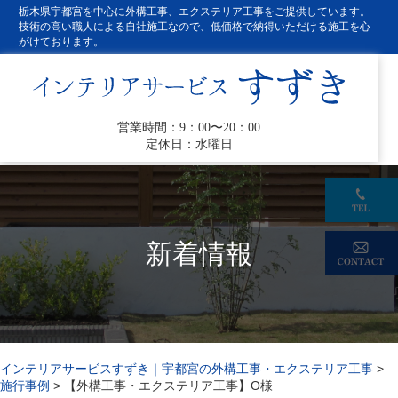
栃木県宇都宮を中心に外構工事、エクステリア工事をご提供しています。
技術の高い職人による自社施工なので、低価格で納得いただける施工を心
がけております。
営業時間：9：00〜20：00
定休日：水曜日
新着情報
インテリアサービスすずき｜宇都宮の外構工事・エクステリア工事
>
施行事例
>
【外構工事・エクステリア工事】O様