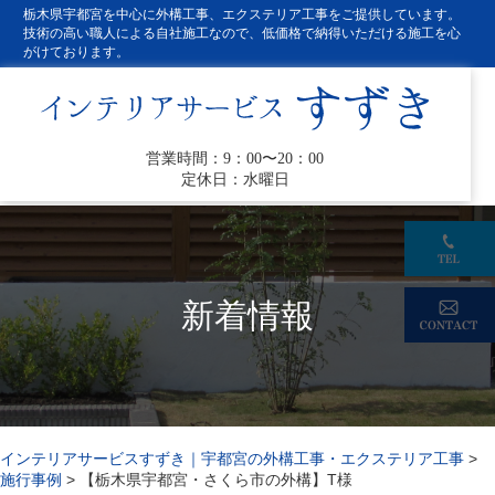
栃木県宇都宮を中心に外構工事、エクステリア工事をご提供しています。
技術の高い職人による自社施工なので、低価格で納得いただける施工を心
がけております。
営業時間：9：00〜20：00
定休日：水曜日
新着情報
インテリアサービスすずき｜宇都宮の外構工事・エクステリア工事
>
施行事例
>
【栃木県宇都宮・さくら市の外構】T様