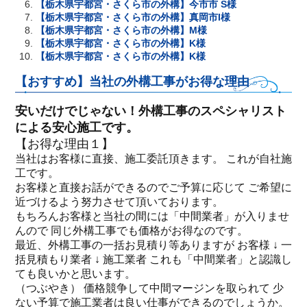
【栃木県宇都宮・さくら市の外構】今市市 S様
【栃木県宇都宮・さくら市の外構】真岡市I様
【栃木県宇都宮・さくら市の外構】M様
【栃木県宇都宮・さくら市の外構】K様
【栃木県宇都宮・さくら市の外構】K様
【おすすめ】当社の外構工事がお得な理由
安いだけでじゃない！外構工事のスペシャリスト
による安心施工です。
【お得な理由１】
当社はお客様に直接、施工委託頂きます。 これが自社施
工です。
お客様と直接お話ができるのでご予算に応じて ご希望に
近づけるよう努力させて頂いております。
もちろんお客様と当社の間には「中間業者」が入りませ
んので 同じ外構工事でも価格がお得なのです。
最近、外構工事の一括お見積り等ありますが お客様 ↓ 一
括見積もり業者 ↓ 施工業者 これも「中間業者」と認識し
ても良いかと思います。
（つぶやき） 価格競争して中間マージンを取られて 少
ない予算で施工業者は良い仕事ができるのでしょうか。