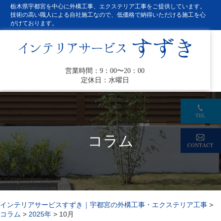
栃木県宇都宮を中心に外構工事、エクステリア工事をご提供しています。
技術の高い職人による自社施工なので、低価格で納得いただける施工を心
がけております。
営業時間：9：00〜20：00
定休日：水曜日
コラム
インテリアサービスすずき｜宇都宮の外構工事・エクステリア工事
>
コラム
>
2025年
>
10月