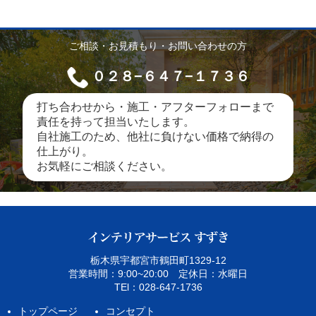
ご相談・お見積もり・お問い合わせの方
０２８−６４７−１７３６
打ち合わせから・施工・アフターフォローまで
責任を持って担当いたします。
自社施工のため、他社に負けない価格で納得の
仕上がり。
お気軽にご相談ください。
栃木県宇都宮市鶴田町1329‐12
営業時間：9:00~20:00 定休日：水曜日
TEl：028-647-1736
トップページ
コンセプト