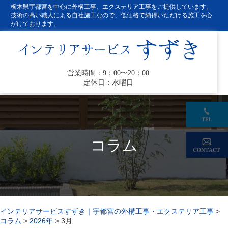
栃木県宇都宮を中心に外構工事、エクステリア工事をご提供しています。
技術の高い職人による自社施工なので、低価格で納得いただける施工を心
がけております。
営業時間：9：00〜20：00
定休日：水曜日
コラム
インテリアサービスすずき｜宇都宮の外構工事・エクステリア工事
>
コラム
>
2026年
>
3月