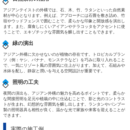
アジアンテイストの外構では、石、木、竹、ラタンといった自然素
材が中心となります。例えば、アプローチには石畳を敷き詰め、竹
垣やウッドフェンスで囲むことで、柔らかな印象と開放感を演出し
ます。また、腐食しにくいアイアンやテラコッタをアクセントに使
うことで、エキゾチックな雰囲気を醸し出すこともできます。
緑の演出
アジアン外構に欠かせないのが植物の存在です。トロピカルプラン
ツ（例：ヤシ、バナナ、モンステラなど）を巧みに取り入れること
で、一気にリゾート風の雰囲気に仕上がります。加えて、石組みや
水鉢を配し、静寂と潤いを与える空間設計が重要です。
照明の工夫
夜間の演出も、アジアン外構の魅力を高めるポイントです。柔らか
な間接照明を足元や植栽の中に仕込むことで、影と光のコントラス
トが生まれ、幻想的な雰囲気を醸し出します。ランタンやバンブー
製の照明器具も相性が良く、温かな光で家族や来客を迎えることが
できます。
実際の施工例