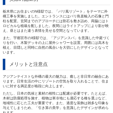
栃木県にお住まいのN様邸では、「バリ風リゾート」をテーマに外
構工事を実施しました。エントランスにはバリ島直輸入の石像と門
柱を配置。玄関までのアプローチには割石を敷き詰め、両脇にはト
ロピカルな植栽を配しました。夜間にはライトアップにより影が映
え、昼とはまた違う表情を見せる空間となっています。
また、宇都宮市のI様邸では、「アジアンスパ」を意識した中庭づく
りを行い、木製デッキの上に屋外シャワーを設置。周囲には高木を
植え、目隠しと同時に自然の風合いを大切にしたデザインとなって
います。
メリットと注意点
アジアンテイストな外構の最大の魅力は、癒しと非日常の融合にあ
ります。日常生活の中にリゾートの空気を取り入れることで、住ま
いに対する満足度が格段に向上します。
ただし、日本の気候と素材の相性には配慮が必要です。たとえば、
木材は防腐処理を施す、植物は寒冷地にも適応する種を選ぶなど、
地域性に応じた工夫が重要です。また、過度な装飾は雑多な印象を
与えてしまうため、「引き算の美学」を意識したデザインが求めら
れます。