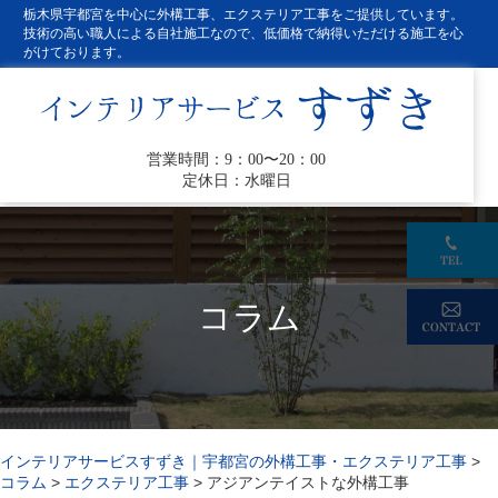
栃木県宇都宮を中心に外構工事、エクステリア工事をご提供しています。
技術の高い職人による自社施工なので、低価格で納得いただける施工を心
がけております。
営業時間：9：00〜20：00
定休日：水曜日
コラム
インテリアサービスすずき｜宇都宮の外構工事・エクステリア工事
>
コラム
>
エクステリア工事
>
アジアンテイストな外構工事