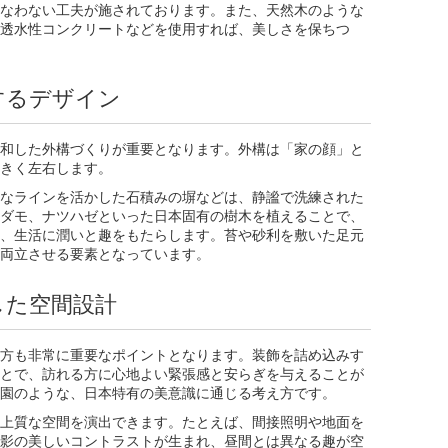
なわない工夫が施されております。また、天然木のような
透水性コンクリートなどを使用すれば、美しさを保ちつ
するデザイン
和した外構づくりが重要となります。外構は「家の顔」と
きく左右します。
なラインを活かした石積みの塀などは、静謐で洗練された
ダモ、ナツハゼといった日本固有の樹木を植えることで、
、生活に潤いと趣をもたらします。苔や砂利を敷いた足元
両立させる要素となっています。
した空間設計
方も非常に重要なポイントとなります。装飾を詰め込みす
とで、訪れる方に心地よい緊張感と安らぎを与えることが
園のような、日本特有の美意識に通じる考え方です。
上質な空間を演出できます。たとえば、間接照明や地面を
影の美しいコントラストが生まれ、昼間とは異なる趣が空