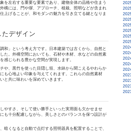
象を左右する重要な要素であり、建物全体の品格や住まう
202
外構には、門や塀、アプローチ、植栽、照明などが含まれ
202
仕上げることが、和モダンの魅力を引き立てる鍵となりま
202
202
202
202
したデザイン
202
202
202
調和」という考え方です。日本建築では古くから、自然と
202
した。外構空間においても、石材や木材、水などの自然素
202
を感じられる豊かな空間が実現します。
202
チや、黒竹を使った目隠し垣、水鉢から聞こえるやわらか
202
にも心地よい印象を与えてくれます。これらの自然素材
202
いと共に味わいを深めていきます。
202
202
202
しやすさ、そして使い勝手といった実用面も欠かせませ
にも十分配慮しながら、美しさとのバランスを保つ設計が
、暗くなると自動で点灯する照明器具を配置することで、