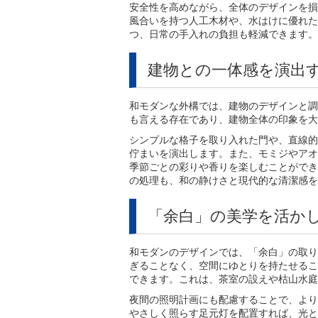
安全性を高めながら、全体のデザインを損
風合いを持つ人工木材や、水はけに優れた
つ、日常の手入れの負担も軽減できます。
建物との一体感を演出
和モダンな外構では、建物のデザインと調
も言える存在であり、建物全体の印象を大
シンプルな格子を取り入れた門や、直線的
佇まいを演出します。また、モミジやアオ
季節ごとの彩りや香りを楽しむことができ
の処理も、和の静けさと現代的な清潔感を
「余白」の美学を活か
和モダンのデザインでは、「余白」の取り
ぎることなく、空間にゆとりを持たせるこ
できます。これは、茶室の設えや枯山水庭
夜間の照明計画にも配慮することで、より
やさしく照らす足元灯を配置すれば、光と