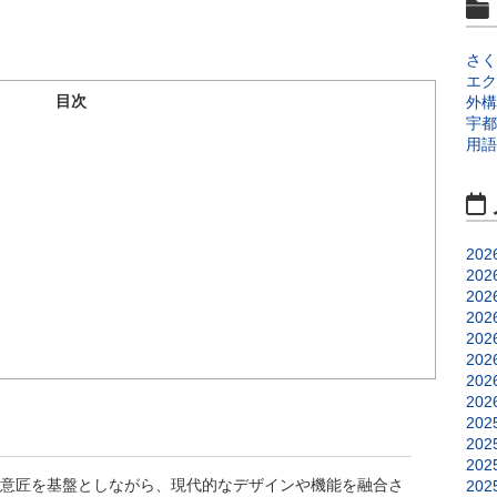
さく
エク
目次
外構
宇都
用語
202
202
202
202
202
202
202
202
202
202
202
意匠を基盤としながら、現代的なデザインや機能を融合さ
202