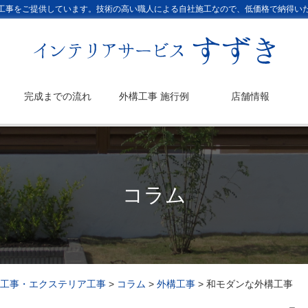
工事をご提供しています。技術の高い職人による自社施工なので、低価格で納得い
完成までの流れ
外構工事 施行例
店舗情報
コラム
工事・エクステリア工事
>
コラム
>
外構工事
>
和モダンな外構工事