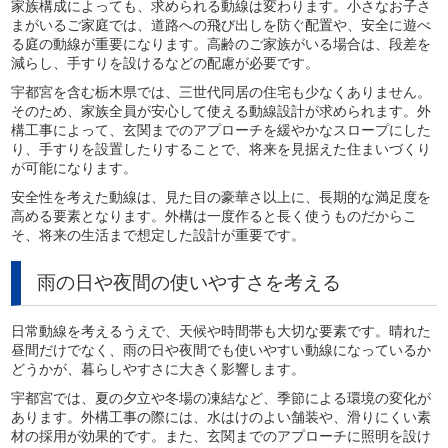
家族構成によっても、求められる動線は変わります。小さなお子さ
まがいるご家庭では、道路への飛び出しを防ぐ配置や、安全に遊べ
る庭の動線が重要になります。高齢のご家族がいる場合は、段差を
減らし、手すりを設けるなどの配慮が必要です。
宇都宮を含む栃木県では、三世代同居の住宅も少なくありません。
そのため、家族全員が安心して使える動線設計が求められます。外
構工事によって、玄関までのアプローチを緩やかなスロープにした
り、手すりを設置したりすることで、将来を見据えた住まいづくり
が可能になります。
安全性を考えた動線は、見た目の豪華さ以上に、長期的な満足度を
高める要素となります。外構は一度作ると長く使うものだからこ
そ、将来の生活まで想定した設計が重要です。
雨の日や夜間の使いやすさを考える
日常動線を考えるうえで、天候や時間帯も大切な要素です。晴れた
昼間だけでなく、雨の日や夜間でも使いやすい動線になっているか
どうかが、暮らしやすさに大きく影響します。
宇都宮では、夏の夕立や冬場の凍結など、季節による環境の変化が
あります。外構工事の際には、水はけのよい舗装や、滑りにくい素
材の採用が効果的です。また、玄関までのアプローチに照明を設け