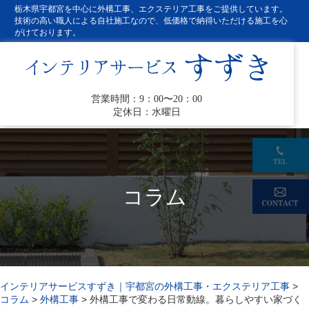
栃木県宇都宮を中心に外構工事、エクステリア工事をご提供しています。
技術の高い職人による自社施工なので、低価格で納得いただける施工を心
がけております。
営業時間：9：00〜20：00
定休日：水曜日
コラム
インテリアサービスすずき｜宇都宮の外構工事・エクステリア工事
>
コラム
>
外構工事
>
外構工事で変わる日常動線。暮らしやすい家づく