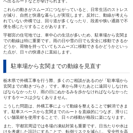
へ出るルートなどが挙げられます。
これらの動きがスムーズにつながっていると、日常生活のストレス
が減り、自然と快適な暮らしが実現します。反対に、動線が考えら
れていない外構では、回り道が多くなったり、段差や狭い通路で不
便を感じたりすることがあります。
宇都宮の住宅地では、車中心の生活が多いため、駐車場から玄関ま
での動線は特に重要です。雨の日や雪の日でも安全に移動できるか
どうか、荷物を持っていてもスムーズに移動できるかどうかといっ
た点が、日々の快適さに直結します。
駐車場から玄関までの動線を見直す
栃木県で外構工事を行う際、多くのご相談があるのが「駐車場から
玄関までの動きづらさ」です。車から降りたあとに遠回りしなけれ
ばならなかったり、雨の日にぬかるみを歩かなければならなかった
りするケースは少なくありません。
こうした問題は、外構工事によって動線を整えることで解消できま
す。駐車スペースから玄関までのルートを直線的につなぎ、滑りに
くい舗装材を使用することで、日々の移動が格段に楽になります。
また、宇都宮周辺では冬場の凍結対策も重要です。日当たりや水は
けを考慮した設計にすることで、転倒リスクを減らし、安全性を高