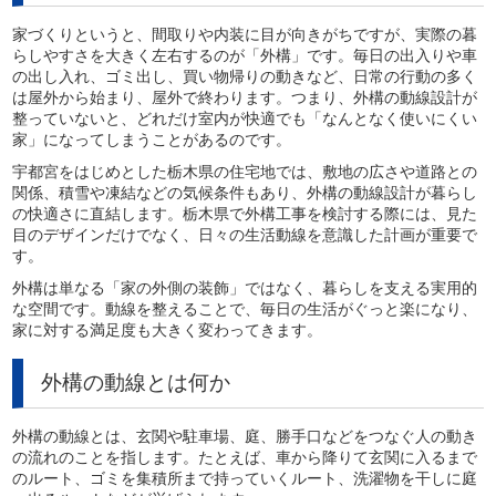
家づくりというと、間取りや内装に目が向きがちですが、実際の暮
らしやすさを大きく左右するのが「外構」です。毎日の出入りや車
の出し入れ、ゴミ出し、買い物帰りの動きなど、日常の行動の多く
は屋外から始まり、屋外で終わります。つまり、外構の動線設計が
整っていないと、どれだけ室内が快適でも「なんとなく使いにくい
家」になってしまうことがあるのです。
宇都宮をはじめとした栃木県の住宅地では、敷地の広さや道路との
関係、積雪や凍結などの気候条件もあり、外構の動線設計が暮らし
の快適さに直結します。栃木県で外構工事を検討する際には、見た
目のデザインだけでなく、日々の生活動線を意識した計画が重要で
す。
外構は単なる「家の外側の装飾」ではなく、暮らしを支える実用的
な空間です。動線を整えることで、毎日の生活がぐっと楽になり、
家に対する満足度も大きく変わってきます。
外構の動線とは何か
外構の動線とは、玄関や駐車場、庭、勝手口などをつなぐ人の動き
の流れのことを指します。たとえば、車から降りて玄関に入るまで
のルート、ゴミを集積所まで持っていくルート、洗濯物を干しに庭