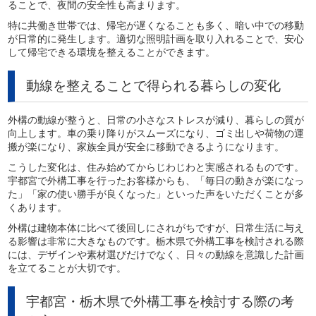
ることで、夜間の安全性も高まります。
特に共働き世帯では、帰宅が遅くなることも多く、暗い中での移動
が日常的に発生します。適切な照明計画を取り入れることで、安心
して帰宅できる環境を整えることができます。
動線を整えることで得られる暮らしの変化
外構の動線が整うと、日常の小さなストレスが減り、暮らしの質が
向上します。車の乗り降りがスムーズになり、ゴミ出しや荷物の運
搬が楽になり、家族全員が安全に移動できるようになります。
こうした変化は、住み始めてからじわじわと実感されるものです。
宇都宮で外構工事を行ったお客様からも、「毎日の動きが楽になっ
た」「家の使い勝手が良くなった」といった声をいただくことが多
くあります。
外構は建物本体に比べて後回しにされがちですが、日常生活に与え
る影響は非常に大きなものです。栃木県で外構工事を検討される際
には、デザインや素材選びだけでなく、日々の動線を意識した計画
を立てることが大切です。
宇都宮・栃木県で外構工事を検討する際の考