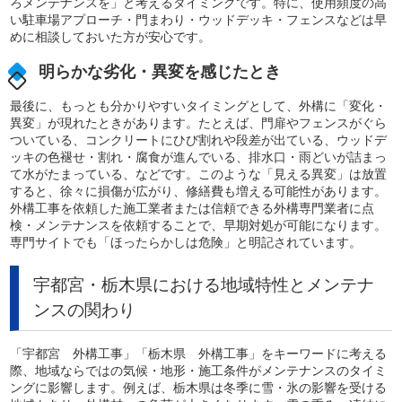
ろメンテナンスを」と考えるタイミングです。特に、使用頻度の高
い駐車場アプローチ・門まわり・ウッドデッキ・フェンスなどは早
めに相談しておいた方が安心です。
明らかな劣化・異変を感じたとき
最後に、もっとも分かりやすいタイミングとして、外構に「変化・
異変」が現れたときがあります。たとえば、門扉やフェンスがぐら
ついている、コンクリートにひび割れや段差が出ている、ウッドデ
ッキの色褪せ・割れ・腐食が進んでいる、排水口・雨どいが詰まっ
て水がたまっている、などです。このような「見える異変」は放置
すると、徐々に損傷が広がり、修繕費も増える可能性があります。
外構工事を依頼した施工業者または信頼できる外構専門業者に点
検・メンテナンスを依頼することで、早期対処が可能になります。
専門サイトでも「ほったらかしは危険」と明記されています。
宇都宮・栃木県における地域特性とメンテナ
ンスの関わり
「宇都宮 外構工事」「栃木県 外構工事」をキーワードに考える
際、地域ならではの気候・地形・施工条件がメンテナンスのタイミ
ングに影響します。例えば、栃木県は冬季に雪・氷の影響を受ける