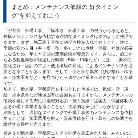
まとめ：メンテナンス依頼の“好タイミン
グ”を抑えておこう
「宇都宮 外構工事」「栃木県 外構工事」の視点から考えると、
外構メンテナンスを依頼する適切なタイミングは次のように整理で
きます。まず、施工完了直後に初期点検を入れておくこと。次に、
季節の変わり目（春・夏・秋・冬）ごとに点検・清掃・補修が必要
になるため、年１〜２回の定期依頼が理想的です。さらに、施工か
らある程度年数が経過した時期（5年・10年など）には、「素材の
劣化進行・設計の古さ・使用環境の変化」によるメンテナンスが必
要となることがあります。そして、明らかな異変（ひび割れ・ゆる
み・排水不良など）を見つけたら速やかに業者へ連絡することが鍵
です。
加えて、栃木県・宇都宮市を中心とした地域では、気候・雪・凍
結・排水条件など地域固有の要因もありますから、メンテナンスの
依頼を検討する際には地域対応力・施工実績・提案力・保証体制の
ある外構工事業者を選ぶことが、長期的な安心につながります。
結果として、適切なタイミングで外構工事後のメンテナンスを依頼
することは、施工費用を抑え・資産価値を守り・暮らしの快適さを
維持する根幹と言えます。
皆さまが栃木県・宇都宮エリアで外構を施工された後、あるいはこ