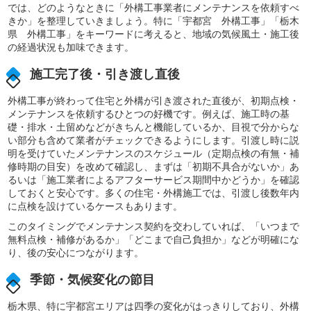
では、どのようなときに「外構工事業者にメンテナンスを依頼すべ
きか」を整理していきましょう。特に「宇都宮 外構工事」「栃木
県 外構工事」をキーワードに考えると、地域の気候風土・施工後
の経過状況も加味できます。
施工完了後・引き渡し直後
外構工事が終わって住宅と外構が引き渡された直後が、初期点検・
メンテナンスを依頼するひとつの好機です。例えば、施工時の基
礎・排水・土留めなどがきちんと機能しているか、目視で分からな
い部分も含めて業者がチェックできるようにします。引渡し時に説
明を受けていたメンテナンスのスケジュール（定期点検の有無・補
修時期の目安）を改めて確認し、まずは「初期不具合がないか」あ
るいは「施工業者によるアフターサービス期間中かどうか」を確認
しておくと安心です。多くの住宅・外構施工では、引渡し後数年内
に点検を設けているケースもあります。
このタイミングでメンテナンス契約を交わしていれば、「いつまで
無料点検・補修があるか」「どこまで自己負担か」などが明確にな
り、後の安心につながります。
季節・気候変化の節目
栃木県、特に宇都宮エリアは四季の変化がはっきりしており、外構