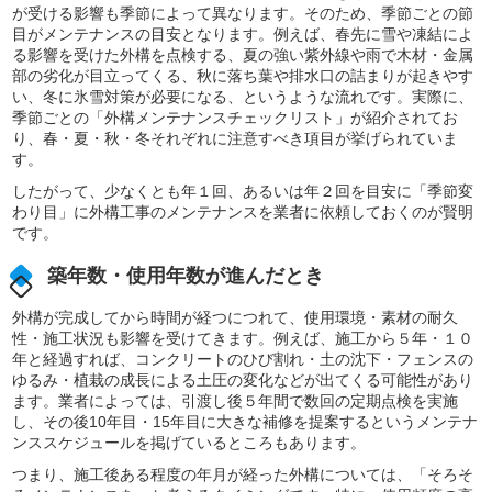
が受ける影響も季節によって異なります。そのため、季節ごとの節
目がメンテナンスの目安となります。例えば、春先に雪や凍結によ
る影響を受けた外構を点検する、夏の強い紫外線や雨で木材・金属
部の劣化が目立ってくる、秋に落ち葉や排水口の詰まりが起きやす
い、冬に氷雪対策が必要になる、というような流れです。実際に、
季節ごとの「外構メンテナンスチェックリスト」が紹介されてお
り、春・夏・秋・冬それぞれに注意すべき項目が挙げられていま
す。
したがって、少なくとも年１回、あるいは年２回を目安に「季節変
わり目」に外構工事のメンテナンスを業者に依頼しておくのが賢明
です。
築年数・使用年数が進んだとき
外構が完成してから時間が経つにつれて、使用環境・素材の耐久
性・施工状況も影響を受けてきます。例えば、施工から５年・１０
年と経過すれば、コンクリートのひび割れ・土の沈下・フェンスの
ゆるみ・植栽の成長による土圧の変化などが出てくる可能性があり
ます。業者によっては、引渡し後５年間で数回の定期点検を実施
し、その後10年目・15年目に大きな補修を提案するというメンテナ
ンススケジュールを掲げているところもあります。
つまり、施工後ある程度の年月が経った外構については、「そろそ