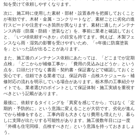
知を受けて依頼しやすくなります。
次に、施工時に使用した素材・部材・設置条件を把握しておくこと
が有効です。木材・金属・コンクリートなど、素材ごとに劣化の進
行スピードや注意すべき箇所が異なります。素材に適したメンテナ
ンス内容（防腐・防錆・塗装など）を、事前に業者と確認しておく
と、「いつ頃依頼すべきか」の目安も持てます。例えば、木製フェ
ンスなら雨・湿気の影響を受けやすいため、「○年後に防腐塗装
を」といった話が出ることがあります。
また、施工後のメンテナンス依頼にあたっては、「どこまでが定期
点検」「どこからが補修工事か」「費用の見込みはどうか」という
点を、口頭だけでなく書面・契約書・保証書などで確認しておくと
安心です。信頼できる業者では、保証内容・点検スケジュール・補
修対応の流れを明示している場合があります。栃木県の工事紹介サ
イトでも、業者選びのポイントとして保証体制・施工実績を重視す
べきという記載があります。
最後に、依頼するタイミングを「異変を感じてから」ではなく「定
期的・予防的に」という意識に変えることが大切です。劣化が進ん
でから補修をすると、工事内容も大きくなり費用も増えたり、暮ら
しに支障が出たりする可能性があります。施工後数年目には一度
「外構も住宅同様、点検すべきだ」という意識を持っておきましょ
う。