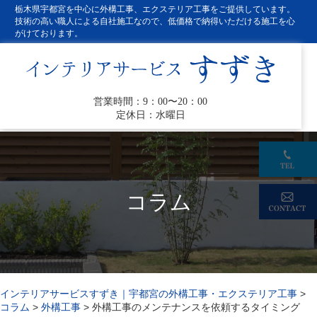
栃木県宇都宮を中心に外構工事、エクステリア工事をご提供しています。
技術の高い職人による自社施工なので、低価格で納得いただける施工を心
がけております。
営業時間：9：00〜20：00
定休日：水曜日
コラム
インテリアサービスすずき｜宇都宮の外構工事・エクステリア工事
>
コラム
>
外構工事
>
外構工事のメンテナンスを依頼するタイミング