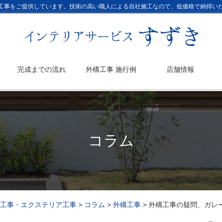
工事をご提供しています。技術の高い職人による自社施工なので、低価格で納得い
完成までの流れ
外構工事 施行例
店舗情報
コラム
工事・エクステリア工事
>
コラム
>
外構工事
>
外構工事の疑問、ガレ