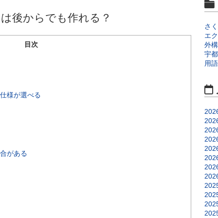
ジは後からでも作れる？
さく
エク
目次
外構
宇都
用語
仕様が選べる
202
202
202
202
202
合がある
202
202
202
202
202
202
202