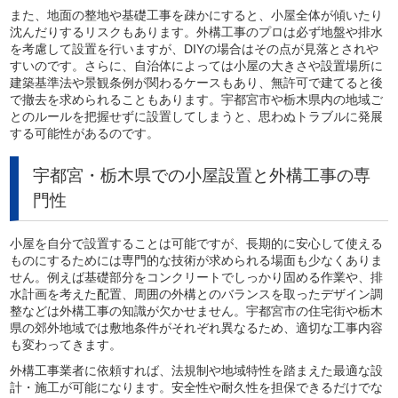
また、地面の整地や基礎工事を疎かにすると、小屋全体が傾いたり
沈んだりするリスクもあります。外構工事のプロは必ず地盤や排水
を考慮して設置を行いますが、DIYの場合はその点が見落とされや
すいのです。さらに、自治体によっては小屋の大きさや設置場所に
建築基準法や景観条例が関わるケースもあり、無許可で建てると後
で撤去を求められることもあります。宇都宮市や栃木県内の地域ご
とのルールを把握せずに設置してしまうと、思わぬトラブルに発展
する可能性があるのです。
宇都宮・栃木県での小屋設置と外構工事の専
門性
小屋を自分で設置することは可能ですが、長期的に安心して使える
ものにするためには専門的な技術が求められる場面も少なくありま
せん。例えば基礎部分をコンクリートでしっかり固める作業や、排
水計画を考えた配置、周囲の外構とのバランスを取ったデザイン調
整などは外構工事の知識が欠かせません。宇都宮市の住宅街や栃木
県の郊外地域では敷地条件がそれぞれ異なるため、適切な工事内容
も変わってきます。
外構工事業者に依頼すれば、法規制や地域特性を踏まえた最適な設
計・施工が可能になります。安全性や耐久性を担保できるだけでな