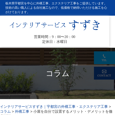
栃木県宇都宮を中心に外構工事、エクステリア工事をご提供しています。
技術の高い職人による自社施工なので、低価格で納得いただける施工を心
がけております。
営業時間：9：00〜20：00
定休日：水曜日
コラム
インテリアサービスすずき｜宇都宮の外構工事・エクステリア工事
>
コラム
>
外構工事
>
小屋を自分で設置するメリット・デメリットを徹