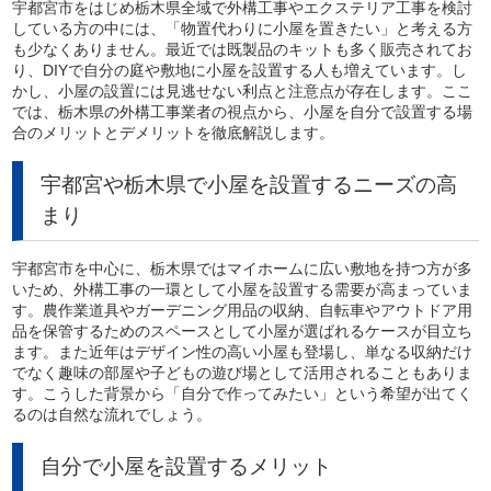
宇都宮市をはじめ栃木県全域で外構工事やエクステリア工事を検討
している方の中には、「物置代わりに小屋を置きたい」と考える方
も少なくありません。最近では既製品のキットも多く販売されてお
り、DIYで自分の庭や敷地に小屋を設置する人も増えています。し
かし、小屋の設置には見逃せない利点と注意点が存在します。ここ
では、栃木県の外構工事業者の視点から、小屋を自分で設置する場
合のメリットとデメリットを徹底解説します。
宇都宮や栃木県で小屋を設置するニーズの高
まり
宇都宮市を中心に、栃木県ではマイホームに広い敷地を持つ方が多
いため、外構工事の一環として小屋を設置する需要が高まっていま
す。農作業道具やガーデニング用品の収納、自転車やアウトドア用
品を保管するためのスペースとして小屋が選ばれるケースが目立ち
ます。また近年はデザイン性の高い小屋も登場し、単なる収納だけ
でなく趣味の部屋や子どもの遊び場として活用されることもありま
す。こうした背景から「自分で作ってみたい」という希望が出てく
るのは自然な流れでしょう。
自分で小屋を設置するメリット