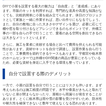
DIYで小屋を設置する最大の魅力は「自由度」と「達成感」にあり
ます。市販のキットを利用すれば、専門的な道具や高度な知識がな
くても、比較的簡単に小屋を組み立てられます。休日のプロジェク
トとして家族と一緒に作業すれば、思い出作りにもなるでしょう。
また、自分の敷地に合った大きさやデザインを選び、必要に応じて
棚や窓を取り付けるなどアレンジできるのもポイントです。外構工
事の一部を自らの手で行うことで、愛着のある空間を創出できるの
は大きなメリットといえます。
さらに、施工を業者に依頼する場合と比べて費用を抑えられる可能
性があります。資材やキットを自分で調達し、設置作業を自ら行う
ことで、工事費用を節約できるケースもあります。宇都宮や栃木県
のホームセンターでは外構やDIY関連の商品が豊富にそろっている
ため、必要な資材を身近に入手できる環境も整っています。
自分で設置する際のデメリット
一方で、小屋の設置を自分で行うことにはリスクも伴います。まず
考えられるのは施工精度の問題です。水平や垂直がきちんと取れて
いないと扉が閉まらなかったり、屋根から雨漏りが発生することが
あります。とくに栃木県は雨や雪の影響を受けやすいため、防水性
や耐久性を確保できないと数年で使えなくなる恐れがあります。