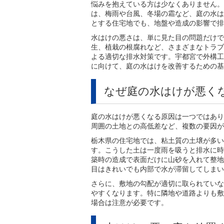
悩みを抱えている方は少なくありません。
は、梅雨や台風、冬場の霜など、庭の水は
とする住宅地でも、地盤や造成の影響で排
水はけの悪さは、単に見た目の問題だけで
生、植栽の根腐れなど、さまざまなトラブ
よる適切な排水対策です。宇都宮で外構工
に向けて、庭の水はけを改善するための基
なぜ庭の水はけが悪く
庭の水はけが悪くなる原因は一つではあり
周囲の土地との高低差など、複数の要因が
栃木県の住宅地では、粘土質の土壌が多い
す。こうした土は一度雨を吸うと排水に時
築時の造成で表面だけに山砂を入れて整地
目はきれいでも内部で水が滞留してしまい
さらに、敷地の勾配が適切に取られていな
やすくなります。特に隣地や道路よりも敷
場合は注意が必要です。