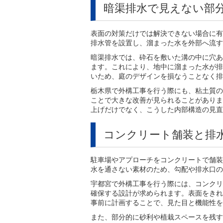
暗渠排水で見えない部
表面の対策だけでは解決できない場合に有
排水管を設置し、溜まった水を外部へ流す
暗渠排水では、砕石を敷いた溝の中に穴あ
ます。これにより、地中に溜まった水が排
いため、庭のデザインを損なうことなく排
栃木県で外構工事を行う際にも、粘土質の
ことで大きな改善が見られることがありま
上げだけでなく、こうした内部構造の見直
コンクリート舗装と排
駐車場やアプローチをコンクリートで舗装
水を通さない素材のため、勾配や排水口の
宇都宮で外構工事を行う際には、コンクリ
確保する設計が求められます。表面をきれ
事前に計画することで、見た目と機能性を
また、部分的に砂利や植栽スペースを残す