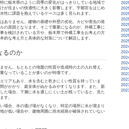
特に栃木県のように四季の変化がはっきりしている地域で
202
けが住まいの快適性に大きく影響します。宇都宮をはじめ
202
水性に課題を抱えているケースは多く見られます。
202
202
はありません。建物の基礎や外壁の劣化、カビや害虫の発
202
ルの原因となります。そこで重要になるのが、外構工事に
202
事を検討されている方や、栃木県で外構工事をお考えの方
202
本的な考え方と具体的な対策について解説します。
202
202
なるのか
202
202
202
ません。もともとの地盤の性質や造成時の土の入れ替え、
202
重なっていることが多いのが特徴です。
202
202
エリアもあり、水を含むと乾きにくい性質を持っていま
202
間がかかり、庭全体がぬかるみやすくなります。また、新
202
した場合、下層に水を通しにくい土が残っていると、見た
ます。
い場合、水の逃げ場がなくなり、特定の場所に水が溜まり
地が低い場合や、建物周囲に排水経路が確保されていない