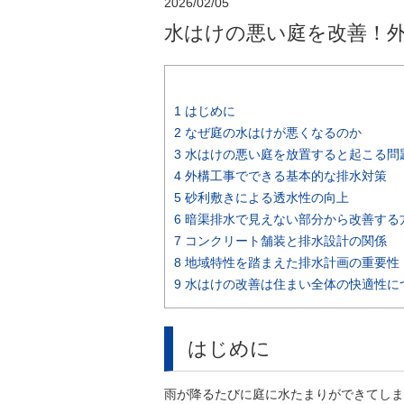
2026/02/05
水はけの悪い庭を改善！
1
はじめに
2
なぜ庭の水はけが悪くなるのか
3
水はけの悪い庭を放置すると起こる問
4
外構工事でできる基本的な排水対策
5
砂利敷きによる透水性の向上
6
暗渠排水で見えない部分から改善する
7
コンクリート舗装と排水設計の関係
8
地域特性を踏まえた排水計画の重要性
9
水はけの改善は住まい全体の快適性に
はじめに
雨が降るたびに庭に水たまりができてしま