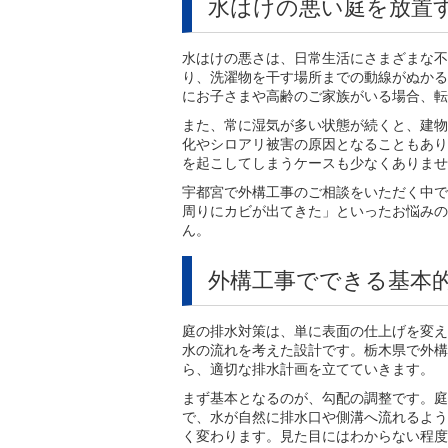
水はけの悪い庭を放置
水はけの悪さは、日常生活にさまざまな不
り、洗濯物を干す場所までの動線がぬかる
にお子さまや高齢のご家族がいる場合、転
また、常に湿気が多い状態が続くと、建物
化やシロアリ被害の原因となることもあり
を起こしてしまうケースも少なくありませ
宇都宮で外構工事のご相談をいただく中で
周りにカビが出てきた」といったお悩みの
ん。
外構工事でできる基本
庭の排水対策は、単に表面の仕上げを変え
水の流れを考えた設計です。栃木県で外構
ら、適切な排水計画を立てていきます。
まず基本となるのが、勾配の調整です。庭
で、水が自然に排水口や側溝へ流れるよう
く変わります。見た目にはわからない程度