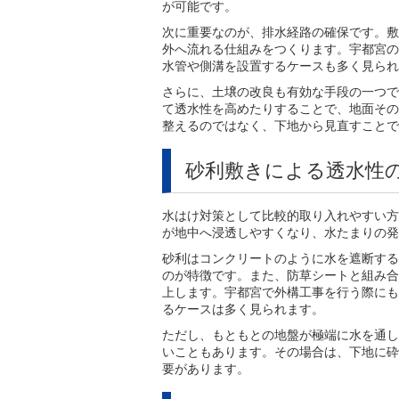
が可能です。
次に重要なのが、排水経路の確保です。敷
外へ流れる仕組みをつくります。宇都宮の
水管や側溝を設置するケースも多く見られ
さらに、土壌の改良も有効な手段の一つで
て透水性を高めたりすることで、地面その
整えるのではなく、下地から見直すことで
砂利敷きによる透水性
水はけ対策として比較的取り入れやすい方
が地中へ浸透しやすくなり、水たまりの発
砂利はコンクリートのように水を遮断する
のが特徴です。また、防草シートと組み合
上します。宇都宮で外構工事を行う際にも
るケースは多く見られます。
ただし、もともとの地盤が極端に水を通し
いこともあります。その場合は、下地に砕
要があります。