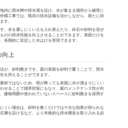
地内に雨水桝や排水溝を設け、水が集まる場所から確実に
外構工事では、既存の排水設備を活かしながら、新たに排
ます。
す。水を通しにくい土を入れ替えたり、砕石や砂利を混ぜ
ものの排水性能を向上させることができます。表面だけを
、長期的に安定した水はけを実現できます。
の向上
法が、砂利敷きです。庭の表面を砂利で覆うことで、雨水
生を抑えることができます。
素材ではないため、雨が降っても表面に水が溜まりにくい
わせることで雑草対策にもなり、庭のメンテナンス性が向
、建物周囲や使われていないスペースに砂利敷きを採用す
にくい場合は、砂利を敷くだけでは十分な効果が得られな
石層を設けるなど、より本格的な排水構造を取り入れる必