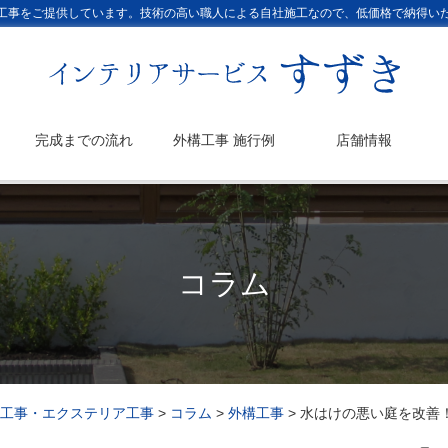
工事をご提供しています。技術の高い職人による自社施工なので、低価格で納得い
完成までの流れ
外構工事 施行例
店舗情報
コラム
工事・エクステリア工事
>
コラム
>
外構工事
>
水はけの悪い庭を改善