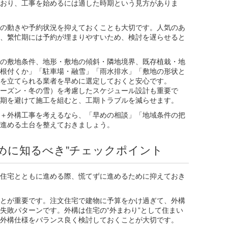
おり、工事を始めるには適した時期という見方がありま
の動きや予約状況を抑えておくことも大切です。人気のあ
、繁忙期には予約が埋まりやすいため、検討を遅らせると
の敷地条件、地形・敷地の傾斜・隣地境界、既存植栽・地
根付くか」「駐車場・融雪」「雨水排水」「敷地の形状と
を立てられる業者を早めに選定しておくと安心です。
ーズン・冬の雪）を考慮したスケジュール設計も重要で
期を避けて施工を組むと、工期トラブルを減らせます。
＋外構工事を考えるなら、「早めの相談」「地域条件の把
進める土台を整えておきましょう。
めに知るべき”チェックポイント
住宅とともに進める際、慌てずに進めるために抑えておき
とが重要です。注文住宅で建物に予算をかけ過ぎて、外構
失敗パターンです。外構は住宅の“外まわり”として住まい
外構仕様をバランス良く検討しておくことが大切です。