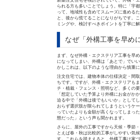
新築注文住宅を検討されていて、外構・エ
られる方も多いことでしょう。特に「宇都
って、地域性も含めてスムーズに進めるた
と、後から慌てることになりがちです。こ
ミングや、検討すべきポイントを丁寧に解
なぜ「外構工事を早め
まず、なぜ外構・エクステリア工事を早め
になってしまい、外構は「あとで」でいい
かしこれは、以下のような理由から慎重に
注文住宅では、建物本体の仕様決定・間取
ちです。ですが、外構・エクステリアもま
チ・植栽・フェンス・照明など、多くの要
「想定していた予算より外構にお金がかか
迫る中で「外構は後でもいいか」としてし
おらず選択肢が限られてしまうというケー
っていたよりも金額が高くなってしまった
態だった」という声も聞かれます。
さらに、屋外の工事ですから天候・季節・
とえば春・秋は比較的工事がしやすい気候
す。これらを踏まえると、外構工事は家づ