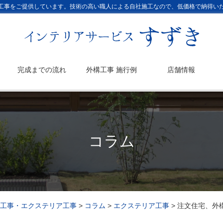
工事をご提供しています。技術の高い職人による自社施工なので、低価格で納得い
完成までの流れ
外構工事 施行例
店舗情報
コラム
工事・エクステリア工事
>
コラム
>
エクステリア工事
>
注文住宅、外