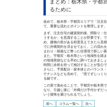
まとめ：栃木県・宇都
るために
改めて、栃木県・宇都宮エリアで「注文住
て、重要な流れとポイントを整理します。
まず、注文住宅の建築契約後、間取り・仕
うするか」を意識することが肝要です。で
め、建物の形がある程度見えてきたら見積
でに外構契約を済ませておく。この流れを
まわり・植栽など整った住環境で新しい暮
また、宇都宮・栃木県という地域性を踏ま
の地域実績なども早めに調べておきましょ
時間に余裕を持って検討することが安心で
さらに、予算配分・家本体とのバランス・
テナンスなども含めて、「慌てずじっくり
る鍵です。
この形で進めることで、宇都宮や栃木県で
なり、引越し後に「外構だけ手付かずだっ
いう後悔を避けられるでしょう。
前へ
コラム一覧へ
次へ