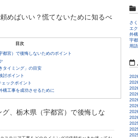
つ頼めばいい？慌てないために知るべ
さく
エク
外構
宇都
目次
用語
宇都宮）で後悔しないためのポイント
か
きタイミング」の目安
検討ポイント
202
202
チェックポイント
202
外構工事を成功させるために
202
202
202
ング、栃木県（宇都宮）で後悔しな
202
202
202
202
202