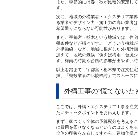
また、季節的には春・秋が比較的安定して
す。
次に、地域の外構業者・エクステリア業界
る業者やデザイン力・施工力の高い業者は
希望通りにならない可能性があります。
また、宇都宮・栃木という地域では、住宅
盤条件などが様々です。「どういう植栽が
外構動線」など、地域に根ざした外構計画
加えて、地域の気候（例えば梅雨・台風シ
す。梅雨の時期や台風の影響が出やすい時
以上を踏まて、宇都宮・栃木県で注文住宅
握」「複数業者の比較検討」でスムーズに
外構工事の“慌てないた
ここでは、外構・エクステリア工事を注文
たいチェックポイントをお伝えします。
まず、家づくり全体の予算配分を考えるこ
に費用を回せなくなるというのはよくある
全体の印象を左右しますから、建物仕様と