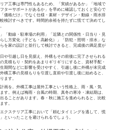
リア工事は専門性もあるため、「実績があるか」「地域で
フターサポートがあるか」を早めに確認しておくと安心で
「価格だけ」でなく仕様・素材・デザイン・動線・雨水排
較検討すべきです。時間的余裕を持たずに慌てて決めてし
。
」「動線・駐車場の利用」「近隣との関係性・日当り・見
らし方変化（子ども・高齢化）」「防犯・照明・排水」な
らを家の設計と並行して検討できると、完成後の満足度が
日や引越し日を見据え、外構もその前後に完了させられる
の見積もり・契約をあまりギリギリにすると、資材手配・
生期間などに影響を受けやすく、引越し後に外構が未完成
外構工事の見積もりを引渡し直前や引渡し後に始めると、
ります。
計画を。外構工事は屋外工事という性格上、雨・風・気
ます。例えば梅雨・台風の時期、真冬の寒冷・凍結期は、
出ることがあります。春・秋に施工を進められると、比較
ます。
エクステリア工事において「頼むタイミングを逃して、慌
」といったことを避けられるでしょう。