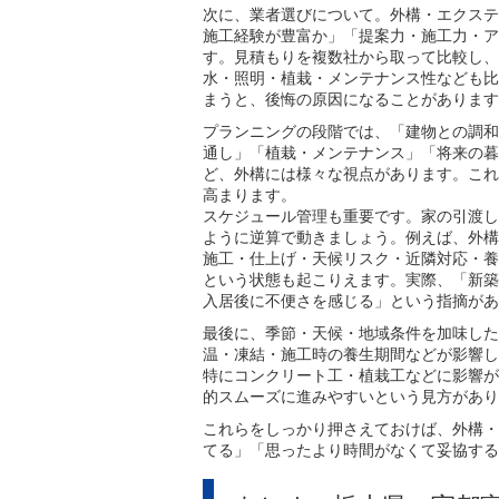
次に、業者選びについて。外構・エクステ
施工経験が豊富か」「提案力・施工力・ア
す。見積もりを複数社から取って比較し、
水・照明・植栽・メンテナンス性なども比
まうと、後悔の原因になることがあります
プランニングの段階では、「建物との調和
通し」「植栽・メンテナンス」「将来の暮
ど、外構には様々な視点があります。これ
高まります。
スケジュール管理も重要です。家の引渡し
ように逆算で動きましょう。例えば、外構
施工・仕上げ・天候リスク・近隣対応・養
という状態も起こりえます。実際、「新築
入居後に不便さを感じる」という指摘があ
最後に、季節・天候・地域条件を加味した
温・凍結・施工時の養生期間などが影響し
特にコンクリート工・植栽工などに影響が
的スムーズに進みやすいという見方があり
これらをしっかり押さえておけば、外構・
てる」「思ったより時間がなくて妥協する