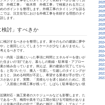
クステリア工事をどのタイミングで依頼すべきか迷ってお
202
宮 外構工事」「栃木県 外構工事」で検索される方にと
202
めのポイントを整理します。外構工事のタイミングを誤る
202
こでは、注文住宅における外構工事を依頼する理想のタイ
202
説します。
202
202
に検討」すべきか
202
202
202
に検討するべきかを整理します。家そのものの建築に夢中
202
や」と後回しにしてしまうケースが少なくありません。し
202
考えるべきです。
202
202
り・内装・設備といった事項に時間とエネルギーを使いが
202
た住まいの“顔”であり、暮らしの動線・駐車場・アプロー
202
素が絡み合っています。例えば、家の建築が完了してから
202
る」と気づいたり、搬入・引渡し・引越しのタイミングが
202
まうと、決める時間が不足し、希望する業者が手が空いて
202
スがあります。実際、「見積もりを遅く始めたために、思
」「入居後に外構工事が残って、しばらく駐車場がない状
近隣対応・施工業者のスケジュールなども影響します。た
である一方、梅雨や真冬では工期が延びる可能性がありま
くり全体の流れの中で「早めに検討・手配」しておくこと