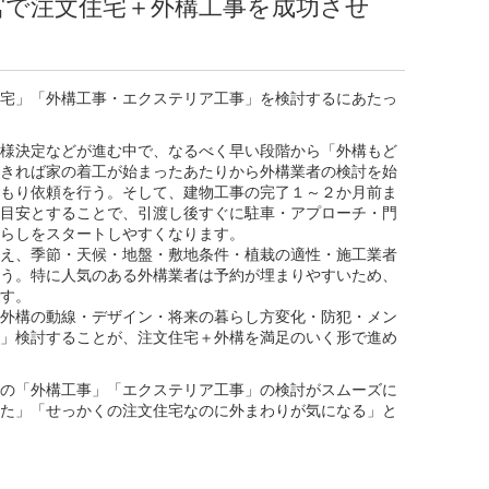
宮で注文住宅＋外構工事を成功させ
宅」「外構工事・エクステリア工事」を検討するにあたっ
様決定などが進む中で、なるべく早い段階から「外構もど
きれば家の着工が始まったあたりから外構業者の検討を始
もり依頼を行う。そして、建物工事の完了１～２か月前ま
目安とすることで、引渡し後すぐに駐車・アプローチ・門
らしをスタートしやすくなります。
え、季節・天候・地盤・敷地条件・植栽の適性・施工業者
う。特に人気のある外構業者は予約が埋まりやすいため、
す。
外構の動線・デザイン・将来の暮らし方変化・防犯・メン
」検討することが、注文住宅＋外構を満足のいく形で進め
の「外構工事」「エクステリア工事」の検討がスムーズに
た」「せっかくの注文住宅なのに外まわりが気になる」と