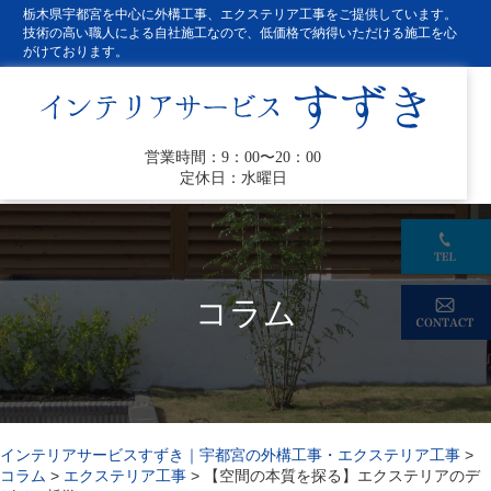
栃木県宇都宮を中心に外構工事、エクステリア工事をご提供しています。
技術の高い職人による自社施工なので、低価格で納得いただける施工を心
がけております。
営業時間：9：00〜20：00
定休日：水曜日
コラム
インテリアサービスすずき｜宇都宮の外構工事・エクステリア工事
>
コラム
>
エクステリア工事
>
【空間の本質を探る】エクステリアのデ