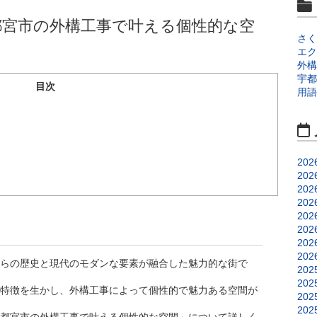
都宮市の外構工事で叶える個性的な空
さく
エク
外構
宇都
目次
用語
202
202
202
202
202
202
202
202
らの歴史と現代のモダンな要素が融合した魅力的な街で
202
202
特徴を生かし、外構工事によって個性的で魅力ある空間が
202
202