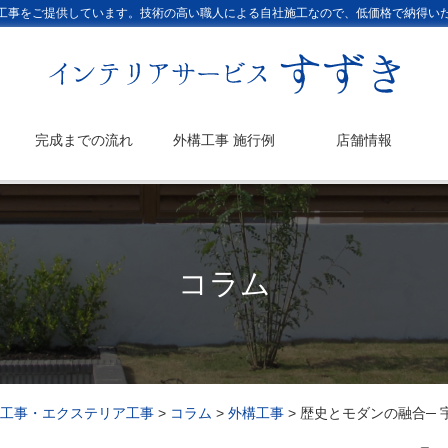
工事をご提供しています。技術の高い職人による自社施工なので、低価格で納得い
完成までの流れ
外構工事 施行例
店舗情報
コラム
工事・エクステリア工事
>
コラム
>
外構工事
>
歴史とモダンの融合─