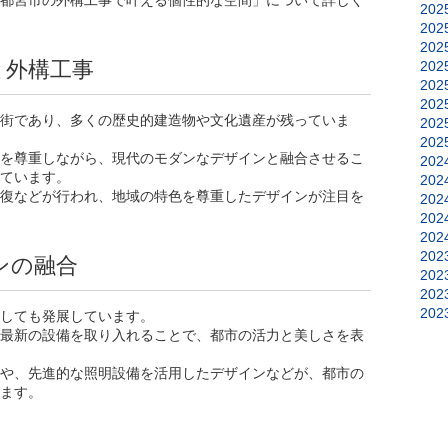
宇都宮市の外構工事で叶える個性的な空間」について詳しく
202
202
202
と外構工事
202
202
202
街であり、多くの歴史的建造物や文化遺産が残っていま
202
202
を尊重しながら、現代のモダンなデザインと融合させるこ
202
ています。
202
復などが行われ、地域の特色を尊重したデザインが注目を
202
202
202
202
ンの融合
202
202
202
しても発展しています。
最新の設備を取り入れることで、都市の活力と美しさを表
や、先進的な照明設備を活用したデザインなどが、都市の
ます。